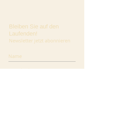
Bleiben Sie auf den
Laufenden!
Newsletter jetzt abonnieren
Jetzt abonnieren
roccaffè manufaktur
Chris Rohrer